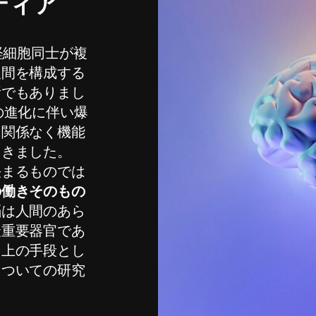
ティア
経細胞同士が複
人間を構成する
所でもありまし
の進化に伴い爆
に関係なく機能
てきました。
決まるものでは
の働きそのもの
脳は人間のあら
最重要器官であ
向上の手段とし
についての研究