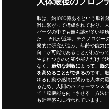
人体最後のフロン
脳は、約1000億あるという脳神
雑に繋がって構成されており、
パーツの中でも最も謎が多い場
た。 それが近年、テクノロジー
発的に研究が進み、年齢や能力
向上が可能であることがわかっ
生まれつきの才能や能力だけで
なく、
適切な刺激によって、脳
を高めることができる
のです。
ゆる行動や感情に関わる人体の
るため、人間のパフォーマンス
て「脳機能を向上させる」方法
も近年盛んに行われています。