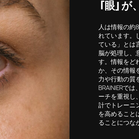
「眼」が
人は情報の約
れています。
ている」とは
脳が処理し、
す。情報をど
か、その情報
力や行動の質
BRAINIE
ーチを重視し
計でトレーニ
を高めること
ることにつな