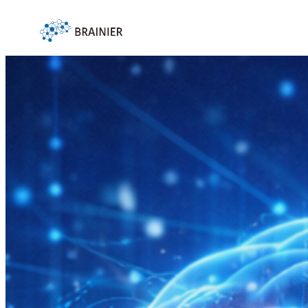
内
容
を
ス
キ
ッ
プ